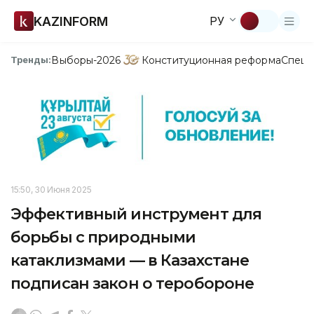
KAZINFORM
РУ
Выборы-2026
Конституционная реформа
Спецп
Тренды:
15:50, 30 Июня 2025
Эффективный инструмент для
борьбы с природными
катаклизмами — в Казахстане
подписан закон о теробороне