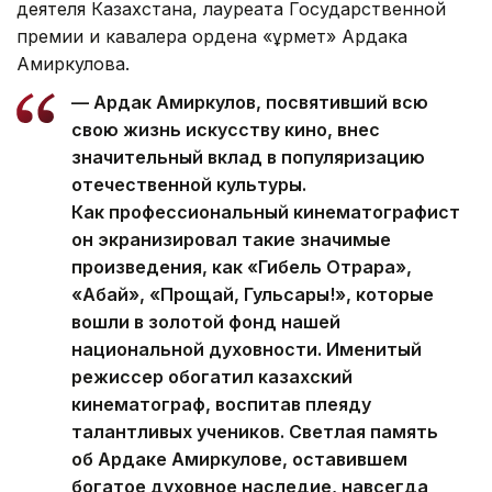
деятеля Казахстана, лауреата Государственной
премии и кавалера ордена «Құрмет» Ардака
Амиркулова.
— Ардак Амиркулов, посвятивший всю
свою жизнь искусству кино, внес
значительный вклад в популяризацию
отечественной культуры.
Как профессиональный кинематографист
он экранизировал такие значимые
произведения, как «Гибель Отрара»,
«Абай», «Прощай, Гульсары!», которые
вошли в золотой фонд нашей
национальной духовности. Именитый
режиссер обогатил казахский
кинематограф, воспитав плеяду
талантливых учеников. Светлая память
об Ардаке Амиркулове, оставившем
богатое духовное наследие, навсегда