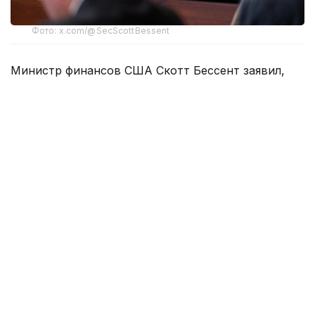
Фото: x.com/@SecScottBessent
Министр финансов США Скотт Бессент заявил,
что Вашингтон и Тегеран могут уже во вторник
или среду достичь соглашения о возобновлении
свободного судоходства через Ормузский пролив.
— Мы ведем переговоры с иранцами,
и есть шанс, что сегодня или завтра
сможем заключить соглашение
об открытии пролива и приблизиться
к более нормализованной ситуации в этом
конфликте, — сказал Бессент в эфире
телеканала CNBC.
Bessent says there may be deal Tuesday
or Wednesday to open Strait of Hormuz with
'freedom of movement'