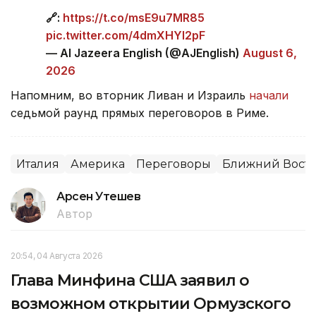
🔗:
https://t.co/msE9u7MR85
pic.twitter.com/4dmXHYl2pF
— Al Jazeera English (@AJEnglish)
August 6,
2026
Напомним, во вторник Ливан и Израиль
начали
седьмой раунд прямых переговоров в Риме.
Италия
Америка
Переговоры
Ближний Вост
Арсен Утешев
Автор
20:54, 04 Августа 2026
Глава Минфина США заявил о
возможном открытии Ормузского