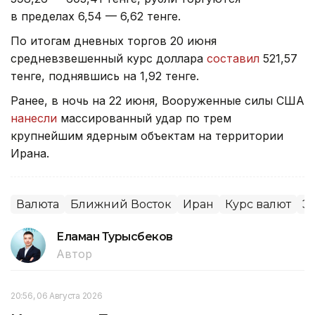
в пределах 6,54 — 6,62 тенге.
По итогам дневных торгов 20 июня
средневзвешенный курс доллара
составил
521,57
тенге, поднявшись на 1,92 тенге.
Ранее, в ночь на 22 июня, Вооруженные силы США
нанесли
массированный удар по трем
крупнейшим ядерным объектам на территории
Ирана.
Валюта
Ближний Восток
Иран
Курс валют
Э
Еламан Турысбеков
Автор
20:56, 06 Августа 2026