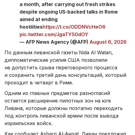
a month, after carrying out fresh strikes
despite ongoing US-backed talks in Rome
aimed at ending
hostilities
https://t.co/ODDNVcHeO6
pic.twitter.com/JgaTY50dOY
— AFP News Agency (@AFP)
August 6, 2026
По данным ливанской газеты Nida Al Watan,
дипломатические усилия США позволили
не допустить срыва переговорного процесса
и сохранить третий день консультаций, который
проходит в четверг в Риме.
Одним из главных предметов разногласий
остается расширение пилотных зон на юге
Ливана, которые должны поэтапно переходить
под контроль ливанской армии после вывода
израильских войск.
Как сообщает Asharq Al-Awsat, Ливан предложил