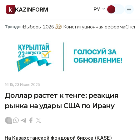
KAZINFORM
РУ
Выборы-2026
Конституционная реформа
Спецп
Тренды:
16:15, 23 Июня 2025
Доллар растет к тенге: реакция
рынка на удары США по Ирану
На Казахстанской фондовой бирже (KASE)