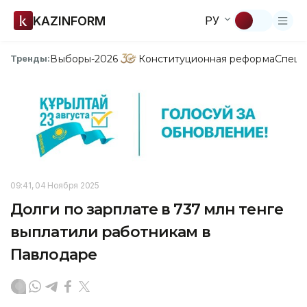
KAZINFORM
РУ
Выборы-2026
Конституционная реформа
Спецп
Тренды:
09:41, 04 Ноября 2025
Долги по зарплате в 737 млн тенге
выплатили работникам в
Павлодаре