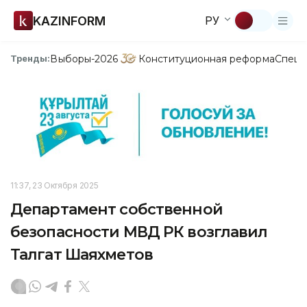
KAZINFORM
РУ
Выборы-2026
Конституционная реформа
Спецп
Тренды:
11:37, 23 Октября 2025
Департамент собственной
безопасности МВД РК возглавил
Талгат Шаяхметов