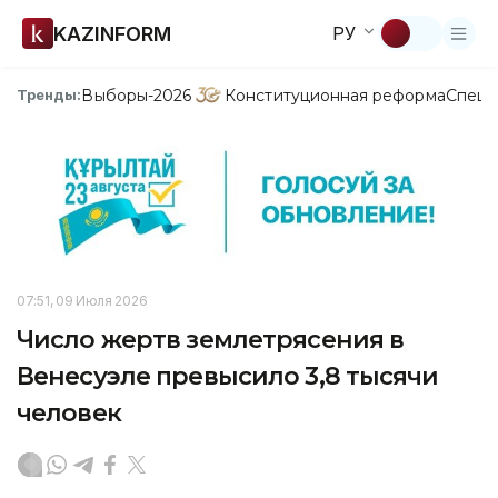
KAZINFORM
РУ
Выборы-2026
Конституционная реформа
Спецп
Тренды:
07:51, 09 Июля 2026
Число жертв землетрясения в
Венесуэле превысило 3,8 тысячи
человек