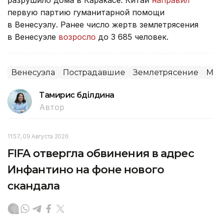
первую партию гуманитарной помощи
в Венесуэлу. Ранее число жертв землетрясения
в Венесуэле
возросло
до 3 685 человек.
Венесуэла
Пострадавшие
Землетрясение
Ме
Тамирис Әбділдина
Автор
11:57, 09 Августа 2026
FIFA отвергла обвинения в адрес
Инфантино на фоне нового
скандала