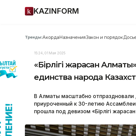
KAZINFORM
Акорда
Назначения
Закон и порядок
Дось
Тренды:
15:24, 01 Мая 2025
«Бірлігі жарасқан Алматы
единства народа Казахс
В Алматы масштабно отпраздновали 
приуроченный к 30-летию Ассамблеи
прошла под девизом «Бірлігі жарасқа