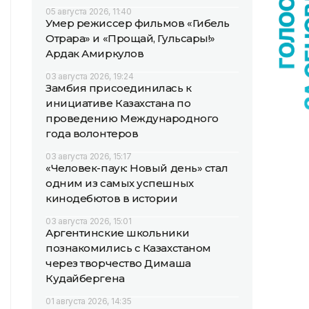
05 августа 2026, 11:40
Умер режиссер фильмов «Гибель
Отрара» и «Прощай, Гульсары!»
Ардак Амиркулов
03 августа 2026, 19:24
Замбия присоединилась к
инициативе Казахстана по
проведению Международного
года волонтеров
03 августа 2026, 15:17
«Человек-паук: Новый день» стал
одним из самых успешных
кинодебютов в истории
03 августа 2026, 15:01
Аргентинские школьники
познакомились с Казахстаном
через творчество Димаша
Кудайбергена
01 августа 2026, 14:35