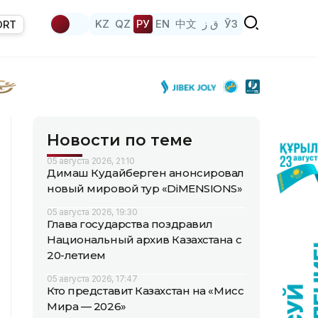
KZ
QZ
РУ
EN
中文
ق ز
ЎЗ
ORT
Новости по теме
05 августа 2026, 21:10
Димаш Кудайберген анонсировал
новый мировой тур «DiMENSIONS»
05 августа 2026, 19:30
Глава государства поздравил
Национальный архив Казахстана с
20-летием
05 августа 2026, 17:47
Кто представит Казахстан на «Мисс
Мира — 2026»