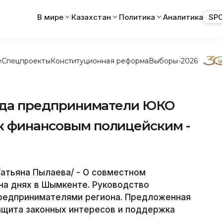
В мире
Казахстан
Политика
Аналитика
SP
е
Спецпроекты
Конституционная реформа
Выборы-2026
 года предприниматели ЮКО
к финансовым полицейским -
атьяна Пылаева/ - О совместном
на днях в Шымкенте. Руководство
предпринимателями региона. Предложенная
ащита законных интересов и поддержка