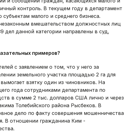
ий и сообщений граждан, касающихся малого и
личный контроль. В текущем году в департамент
 субъектам малого и среднего бизнеса.
с незаконным вмешательством должностных лиц
9 дел данной категории направлены в суд,
казательных примеров?
елей с заявлением о том, что у него за
лении земельного участка площадью 2 га для
вымогает взятку один из чиновников. На
ущего года сотрудниками департамента по
ств в сумме 2 тыс. долларов США лично и через
акима Толебийского района Рысбеков. В
овное дело по факту совершения мошенничества
я. В отношении гражданина Ким -
ества.