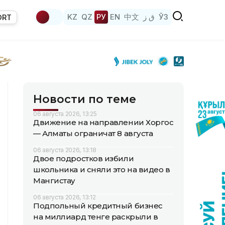
KZ
QZ
РУ
EN
中文
ق ز
ЎЗ
ORT
Новости по теме
06 августа 2026, 13:25
Движение на направлении Хоргос
— Алматы ограничат 8 августа
06 августа 2026, 13:18
Двое подростков избили
школьника и сняли это на видео в
Мангистау
06 августа 2026, 13:12
Подпольный кредитный бизнес
на миллиард тенге раскрыли в