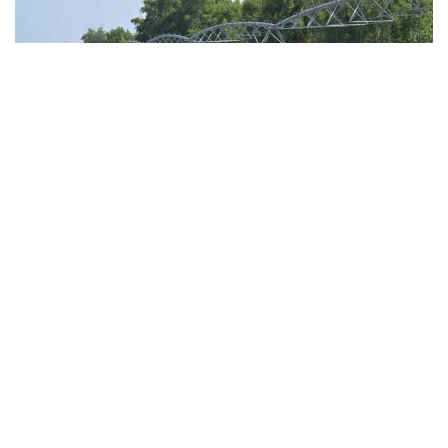
Фото: Валерий Бугаев
С целью поддержки орошаемого земледелия
в бассейне реки Иртыш предусмотрено 160 млн
кубометров воды. Как говорят специалисты,
заявленный объем воды полностью покрывает
потребности местных
сельхозтоваропроизводителей.
По предварительным данным водопользователей,
плановая площадь орошения в регионе