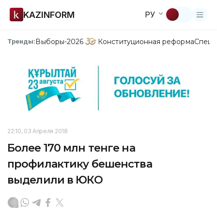
KAZINFORM
РУ
Выборы-2026
Конституционная реформа
Спецп
Тренды:
22:10, 03 Апреля 2018
Более 170 млн тенге на
профилактику бешенства
выделили в ЮКО