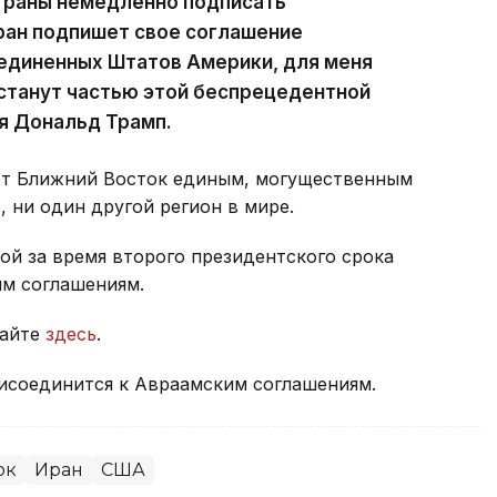
страны немедленно подписать
ран подпишет свое соглашение
оединенных Штатов Америки, для меня
 станут частью этой беспрецедентной
я Дональд Трамп.
ет Ближний Восток единым, могущественным
, ни один другой регион в мире.
ой за время второго президентского срока
м соглашениям.
тайте
здесь
.
исоединится к Авраамским соглашениям.
ок
Иран
США