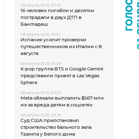
08 августа 2026, 07:32
16 человек погибли и десятки
пострадали в двух ДТП в
Бангладеш
08 августа 2026, 05:57
Испания усилит проверки
путешественников из Италии с 8
августа
08 августа 2026, 05:09
K-pop группа BTS и Google Gemini
представили проект в Las Vegas
Sphere
08 августа 2026, 04:22
Meta обязали выплатить $567 млн
из-за вреда детям в соцсетях
08 августа 2026, 03:36
Суд США приостановил
строительство бального зала
Трампа у Белого дома