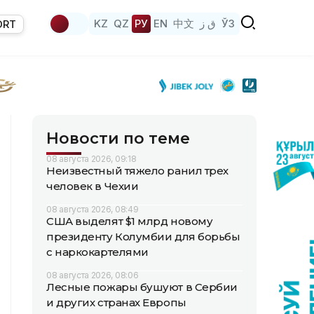
KZ
QZ
РУ
EN
中文
ق ز
ЎЗ
ORT
Новости по теме
08 августа 2026, 09:18
Неизвестный тяжело ранил трех
человек в Чехии
08 августа 2026, 08:49
США выделят $1 млрд новому
президенту Колумбии для борьбы
с наркокартелями
08 августа 2026, 08:06
Лесные пожары бушуют в Сербии
и других странах Европы