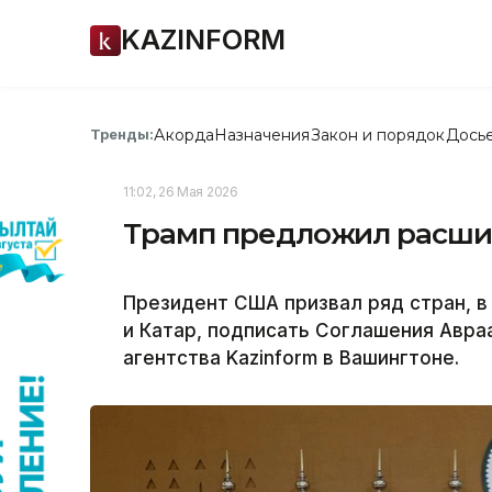
KAZINFORM
Акорда
Назначения
Закон и порядок
Дось
Тренды:
11:02, 26 Мая 2026
Трамп предложил расши
Президент США призвал ряд стран, 
и Катар, подписать Соглашения Авр
агентства Kazinform в Вашингтоне.