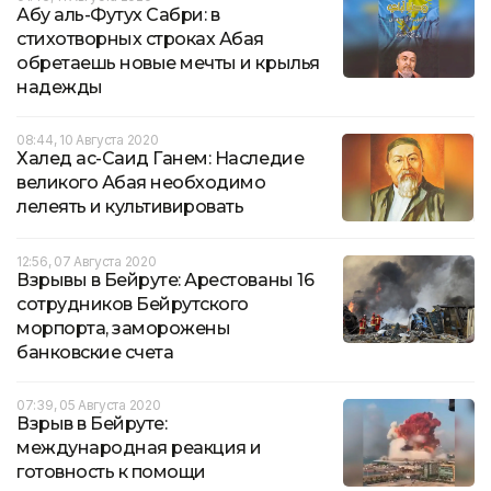
Абу аль-Футух Сабри: в
стихотворных строках Абая
обретаешь новые мечты и крылья
надежды
08:44, 10 Августа 2020
Халед ас-Саид Ганем: Наследие
великого Абая необходимо
лелеять и культивировать
12:56, 07 Августа 2020
Взрывы в Бейруте: Арестованы 16
сотрудников Бейрутского
морпорта, заморожены
банковские счета
07:39, 05 Августа 2020
Взрыв в Бейруте:
международная реакция и
готовность к помощи