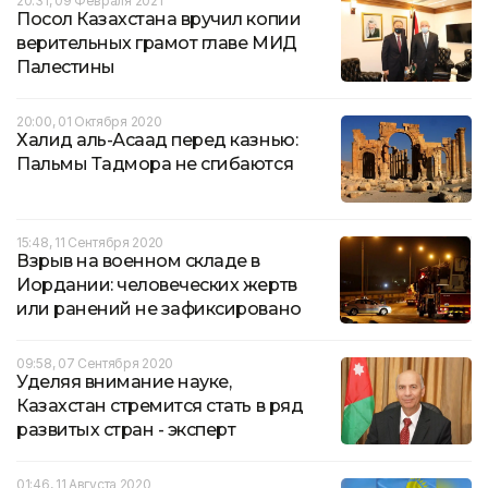
20:31, 09 Февраля 2021
Посол Казахстана вручил копии
верительных грамот главе МИД
Палестины
20:00, 01 Октября 2020
Халид аль-Асаад перед казнью:
Пальмы Тадмора не сгибаются
15:48, 11 Сентября 2020
Взрыв на военном складе в
Иордании: человеческих жертв
или ранений не зафиксировано
09:58, 07 Сентября 2020
Уделяя внимание науке,
Казахстан стремится стать в ряд
развитых стран - эксперт
01:46, 11 Августа 2020