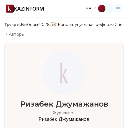
KAZINFORM
РУ
Выборы-2026
Конституционная реформа
Спецп
Тренды:
Авторы
Ризабек Джумажанов
Журналист
Ризабек Джумажанов