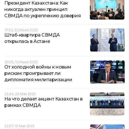
Президент Казахстана: Как
никогда актуален принцип
СВМДА по укреплению доверия
17:53, 02 Июля 2025
Штаб-квартира СВМДА
открылась в Астане
20:05, 13 Июня 2025
От холодной войны к новым
рискам: проигрывает ли
дипломатия милитаризации
22:44, 20 Мая 2025
На что делает акцент Казахстан в
рамках СВМДА
22:07, 15 Мая 2025