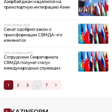
Азербайджан нацелился на
транспортную интеграцию Азии
11:26, 08 Мая 2025
Сенат одобрил закон о
трансформации СВМДА: что
изменится
10:51, 26 Марта 2025
Сотрудники Секретариата
СВМДА получат статус
международных служащих
…
1
2
3
7
KAZINFORM