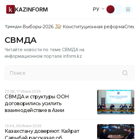
KAZINFORM
РУ
Выборы-2026
Конституционная реформа
Спецп
Тренды:
СВМДА
Читайте новости по теме СВМДА на
информационном портале inform.kz
22:38, 17 Июня 2026
СВМДА и структуры ООН
договорились усилить
взаимодействие в Азии
13:44, 06 Июня 2026
Казахстану доверяют: Кайрат
Сарыбай рассказал об