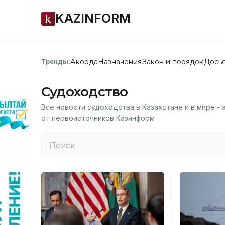
KAZINFORM
Акорда
Назначения
Закон и порядок
Дось
Тренды:
Судоходство
Все новости судоходства в Казахстане и в мире - 
от первоисточников Казинформ