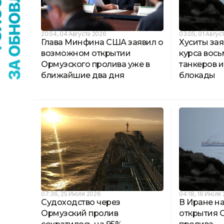
20:54, 04 Августа 2026
03:05, 01 Авгус
Глава Минфина США заявил о
Хуситы зая
возможном открытии
курса вось
Ормузского пролива уже в
танкеров и
ближайшие два дня
блокады
07:36, 25 Июля 2026
04:18, 16 Июля
Судоходство через
В Иране н
Ормузский пролив
открытия 