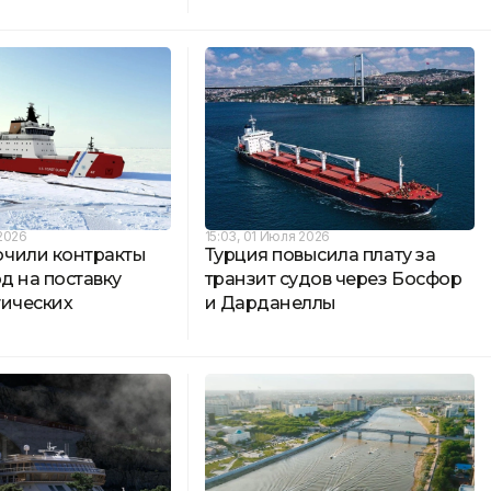
 2026
15:03, 01 Июля 2026
чили контракты
Турция повысила плату за
рд на поставку
транзит судов через Босфор
тических
и Дарданеллы