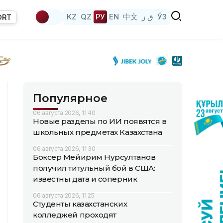
KZ
QZ
РУ
EN
中文
ق ز
ЎЗ
ORT
Популярное
06 августа 2026, 11:40
Новые разделы по ИИ появятся в
школьных предметах Казахстана
06 августа 2026, 11:30
Боксер Мейирим Нурсултанов
получил титульный бой в США:
известны дата и соперник
06 августа 2026, 11:25
Студенты казахстанских
колледжей проходят