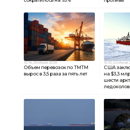
сократилось на 95%
пролива
10:19, 05 Июля 2026
15:10, 03 Июля
Объем перевозок по ТМТМ
США заклю
вырос в 3,5 раза за пять лет
на $3,3 мл
шести арк
ледоколов