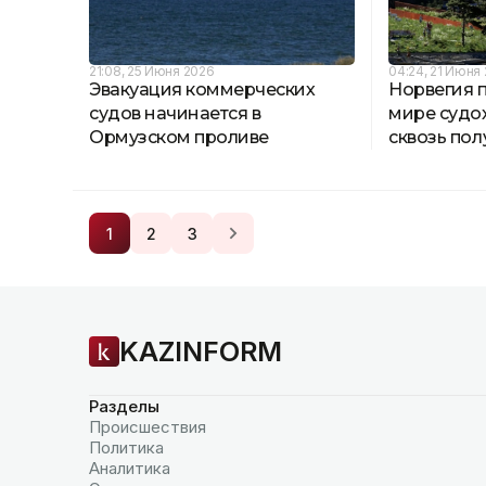
21:08, 25 Июня 2026
04:24, 21 Июня
Эвакуация коммерческих
Норвегия 
судов начинается в
мире судо
Ормузском проливе
сквозь пол
1
2
3
KAZINFORM
Разделы
Происшествия
Политика
Аналитика