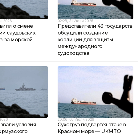
та 2026
02:28, 31 Июля 2026
вили о смене
Представители 43 государств
ми саудовских
обсудили создание
з-за морской
коалиции для защиты
международного
судоходства
 2026
20:06, 05 Июля 2026
азвали условия
Сухогруз подвергся атаке в
Ормузского
Красном море — UKMTO