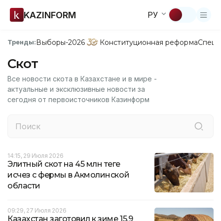
KAZINFORM
РУ
Выборы-2026
Конституционная реформа
Спецп
Тренды:
Скот
Все новости скота в Казахстане и в мире -
актуальные и эксклюзивные новости за
сегодня от первоисточников Казинформ
14:15, 29 Июля 2026
Элитный скот на 45 млн теңге
исчез с фермы в Акмолинской
области
09:29, 27 Июля 2026
Казахстан заготовил к зиме 15,9