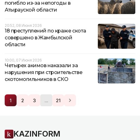
погибло из-за непогоды в
Атырауской области
20:52, 08 Июня 2026
18 преступлений по краже скота
совершено в Жамбылской
области
10:00, 07 Июня 2026
Четырех акимов наказали за
нарушения при строительстве
скотомогильников в СКО
…
1
2
3
21
KAZINFORM