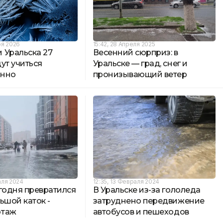
ря 2026
15:42, 28 Апреля 2025
 Уральска 27
Весенний сюрприз: в
ут учиться
Уральске — град, снег и
онно
пронизывающий ветер
аля 2024
12:35, 13 Февраля 2024
годня превратился
В Уральске из-за гололеда
ьшой каток -
затруднено передвижение
ртаж
автобусов и пешеходов