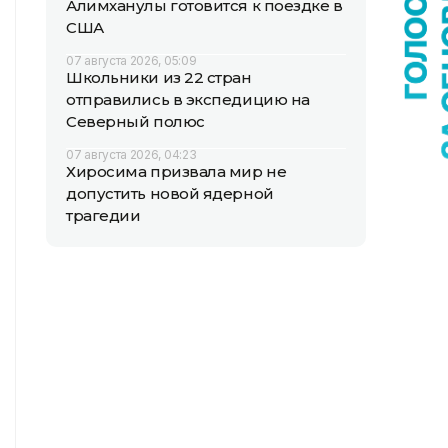
Алимханулы готовится к поездке в
США
07 августа 2026, 05:09
Школьники из 22 стран
отправились в экспедицию на
Северный полюс
07 августа 2026, 04:23
Хиросима призвала мир не
допустить новой ядерной
трагедии