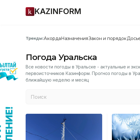
KAZINFORM
Акорда
Назначения
Закон и порядок
Дось
Тренды:
Погода Уральска
Все новости погоды в Уральске - актуальные и экс
первоисточников Казинформ. Прогноз погоды в Урал
ближайшую неделю и месяц