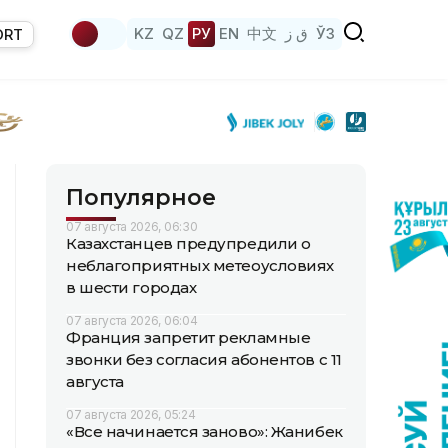
KZ
QZ
РУ
EN
中文
ق ز
ЎЗ
ORT
Популярное
07 августа 2026, 06:30
Казахстанцев предупредили о
неблагоприятных метеоусловиях
в шести городах
07 августа 2026, 06:04
Франция запретит рекламные
звонки без согласия абонентов с 11
августа
07 августа 2026, 05:24
«Все начинается заново»: Жанибек