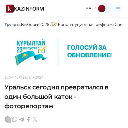
KAZINFORM
РУ
Выборы-2026
Конституционная реформа
Спецп
Тренды:
20:54, 13 Февраля 2024
Уральск сегодня превратился в
один большой каток -
фоторепортаж