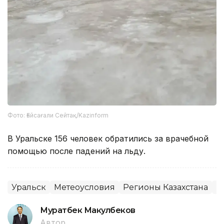
Фото: Ғайсағали Сейтақ/Kazinform
В Уральске 156 человек обратились за врачебной
помощью после падений на льду.
Уральск
Метеоусловия
Регионы Казахстана
П
Муратбек Макулбеков
Автор