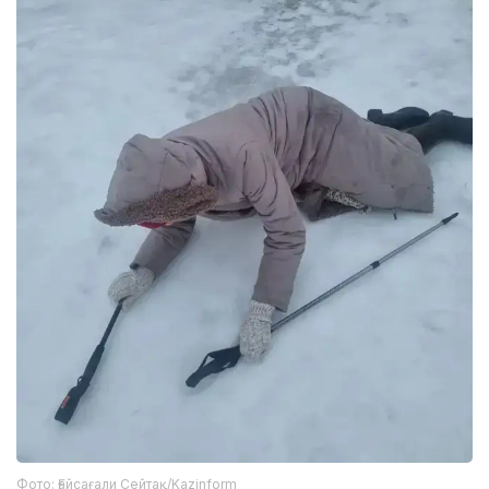
Фото: Ғайсағали Сейтақ/Kazinform