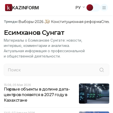
KAZINFORM
РУ
Выборы-2026
Конституционная реформа
Спецп
Тренды:
Есимханов Сунгат
Материалы о Есимханове Сунгате: новости,
интервью, комментарии и аналитика.
Актуальная информация о профессиональной
и общественной деятельности.
15:08, 05 Мая 2026
Первые объекты в долине дата-
центров появятся в 2027 году в
Казахстане
12:12, 07 Апреля 2026