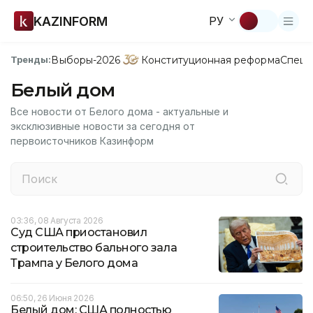
KAZINFORM
РУ
Выборы-2026
Конституционная реформа
Спецп
Тренды:
Белый дом
Все новости от Белого дома - актуальные и
эксклюзивные новости за сегодня от
первоисточников Казинформ
03:36, 08 Августа 2026
Суд США приостановил
строительство бального зала
Трампа у Белого дома
06:50, 26 Июня 2026
Белый дом: США полностью