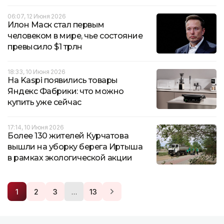
06:07, 12 Июня 2026
Илон Маск стал первым
человеком в мире, чье состояние
превысило $1 трлн
18:33, 10 Июня 2026
На Kaspi появились товары
Яндекс Фабрики: что можно
купить уже сейчас
17:14, 10 Июня 2026
Более 130 жителей Курчатова
вышли на уборку берега Иртыша
в рамках экологической акции
…
1
2
3
13