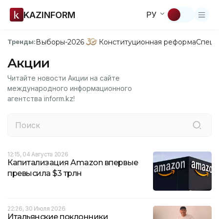
KAZINFORM
РУ
Выборы-2026
Конституционная реформа
Спецп
Тренды:
Акции
Читайте новости Акции на сайте
международного информационного
агентства inform.kz!
12:15, 04 Августа 2026
Капитализация Amazon впервые
превысила $3 трлн
22:26, 30 Июля 2026
Итальянские поклонники