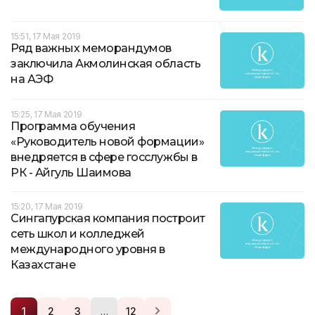
15:51, 17 Мая 2019
Ряд важных меморандумов
заключила Акмолинская область
на АЭФ
15:25, 17 Мая 2019
Программа обучения
«Руководитель новой формации»
внедряется в сфере госслужбы в
РК - Айгуль Шаимова
15:20, 17 Мая 2019
Сингапурская компания построит
сеть школ и колледжей
международного уровня в
Казахстане
…
1
2
3
12