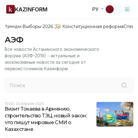
KAZINFORM
РУ
Выборы-2026
Конституционная реформа
Спецп
Тренды:
АЭФ
Все новости Астанинского экономического
форума (АЭФ-2019) - актуальные и
эксклюзивные новости за сегодня от
первоисточников Казинформ
10:00, 20 Апреля 2024
Визит Токаева в Армению,
строительство ТЭЦ, новый закон:
что пишут мировые СМИ о
Казахстане