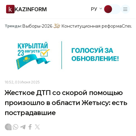
KAZINFORM
РУ
Выборы-2026
Конституционная реформа
Спецп
Тренды:
16:52, 03 Июня 2025
Жесткое ДТП со скорой помощью
произошло в области Жетысу: есть
пострадавшие