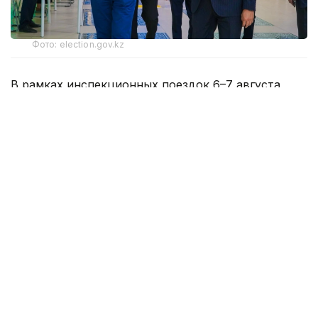
Фото: election.gov.kz
В рамках инспекционных поездок 6–7 августа
секретарь Центральной избирательной комиссии
Шавхат Утемисов посетил Актюбинскую область,
а член Центральной избирательной комиссии
Азамат Айманакумов — область Жетісу.
Актюбинская область
Готовность 6 избирательных участков в селе
Караукельды Байганинского района
и избирательных участков города Актобе
к проведению голосования, обеспечение
безбарьерной среды и уровень подготовки членов
избирательных комиссий стали основными
вопросами рабочей поездки секретаря