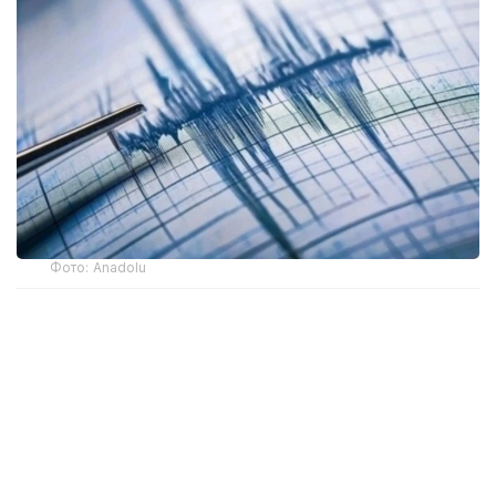
Фото: Anadolu
По данным сейсмологов, сила толчков в
эпицентре составила около трех баллов.
Очаг землетрясения располагался в 20 км к юго-
западу от села Ачик-Суу, в 142 км к юго-западу от
города Ош.
В населенных пунктах сила землетрясения не