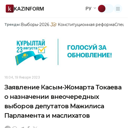
KAZINFORM
РУ
Выборы-2026
Конституционная реформа
Спецп
Тренды:
16:04, 19 Января 2023
Заявление Касым-Жомарта Токаева
о назначении внеочередных
выборов депутатов Мажилиса
Парламента и маслихатов