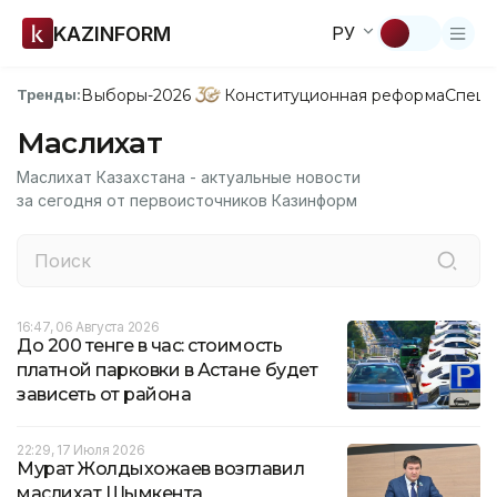
KAZINFORM
РУ
Выборы-2026
Конституционная реформа
Спецп
Тренды:
Маслихат
Маслихат Казахстана - актуальные новости
за сегодня от первоисточников Казинформ
16:47, 06 Августа 2026
До 200 тенге в час: стоимость
платной парковки в Астане будет
зависеть от района
22:29, 17 Июля 2026
Мурат Жолдыхожаев возглавил
маслихат Шымкента