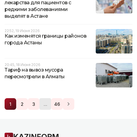
лекарства для пациентов с
редкими заболеваниями
выделят в Астане
22:52, 19 Июня 2026
Как изменятся границы районов
города Астаны
20:45, 18 Июня 2026
Тариф на вывоз мусора
пересмотрели в Алматы
…
1
2
3
46
KAZINFORM