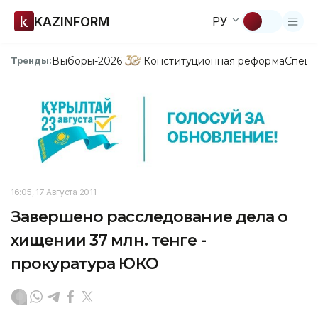
KAZINFORM
РУ
Выборы-2026
Конституционная реформа
Спецп
Тренды:
16:05, 17 Августа 2011
Завершено расследование дела о
хищении 37 млн. тенге -
прокуратура ЮКО