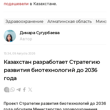
подешевели
в Казахстане.
Здравоохранение
Алматинская область
Минзд
Динара Сугурбаева
Автор
15:34, 09 Августа 2026
Казахстан разработает Стратегию
развития биотехнологий до 2036
года
Проект Стратегии развития биотехнологий до 2036
года обсудили Министерство здравоохранения