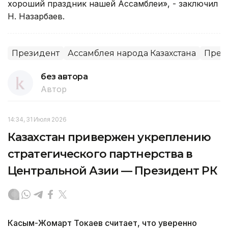
хороший праздник нашей Ассамблеи», - заключил
Н. Назарбаев.
Президент
Ассамблея народа Казахстана
Прези
без автора
Автор
14:34, 31 Июля 2026
Казахстан привержен укреплению
стратегического партнерства в
Центральной Азии — Президент РК
Касым-Жомарт Токаев считает, что уверенно