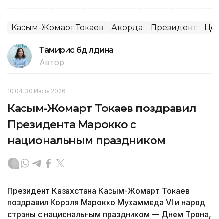
Касым-Жомарт Токаев
Акорда
Президент
Цен
Тамирис Әбділдина
Автор
10:04, 30 Июля 2026
Касым-Жомарт Токаев поздравил
Президента Марокко с
национальным праздником
Президент Казахстана Касым-Жомарт Токаев
поздравил Короля Марокко Мухаммеда VI и народ
страны с национальным праздником — Днем Трона,