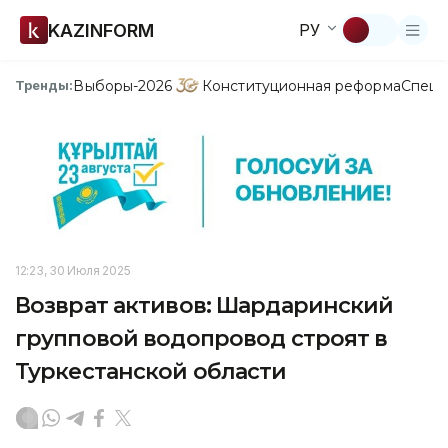
KAZINFORM
РУ
Выборы-2026
Конституционная реформа
Спецп
Тренды:
12:23, 30 Июля 2025
Возврат активов: Шардаринский
групповой водопровод строят в
Туркестанской области