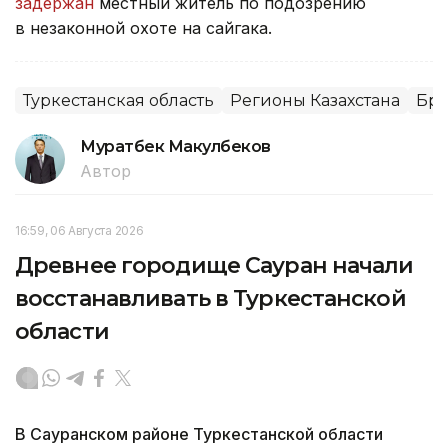
задержан
местный житель по подозрению
в незаконной охоте на сайгака.
Туркестанская область
Регионы Казахстана
Бра
Муратбек Макулбеков
Автор
16:59, 06 Августа 2026
Древнее городище Сауран начали
восстанавливать в Туркестанской
области
В Сауранском районе Туркестанской области