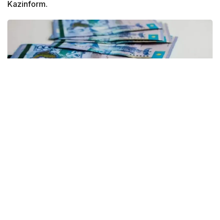
Kazinform.
Фото: Рүстем Айтхожин/Kazinform
По данным департамента экологии Атырауской
области, за этот период проведено 17
мероприятий государственного контроля
за соблюдением экологических требований.
В их числе пять профилактических проверок, семь
внеплановых и пять проверок на соответствие