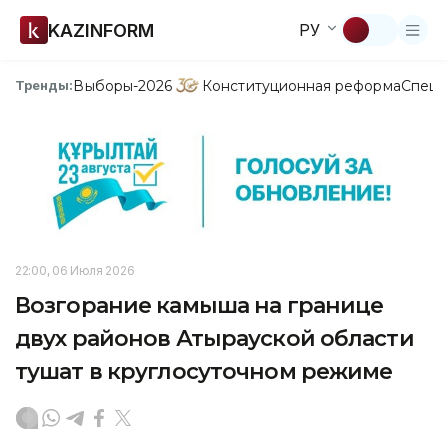
KAZINFORM
РУ
Выборы-2026
Конституционная реформа
Спецп
Тренды:
22:00, 06 Июля 2026
Возгорание камыша на границе
двух районов Атырауской области
тушат в круглосуточном режиме