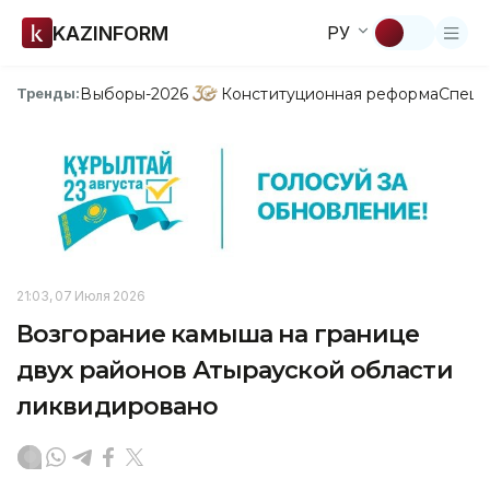
KAZINFORM
РУ
Выборы-2026
Конституционная реформа
Спецп
Тренды:
21:03, 07 Июля 2026
Возгорание камыша на границе
двух районов Атырауской области
ликвидировано