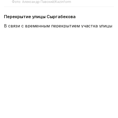
Фото: Александр Павский/Kazinform
Перекрытие улицы Сыргабекова
В связи с временным перекрытием участка улицы
Сыргабекова от улицы Восточной до улицы
Алматинской с 8 августа изменится схема
движения маршрута № 68. В южном направлении
автобусы будут следовать по улицам Жарокова,
Вишневой, Алматинской и Рахмадиева, далее —
по маршруту. В обратном направлении схема
движения не изменится.
Перекрытие на улице Яссауи:
С 08:00 часов 8 августа до 08:00 12 августа из-за
фрезерования дорожного покрытия и полного
перекрытия движения по улице Яссауи на участке
от улицы Жандосова до улицы Шаляпина будут
временно изменены схемы движения маршрутов