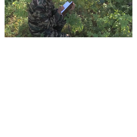
Фото: Руслан Мухамедьяров /Kazinform
Лесные богатства края — в руках чуть
больше тысячи человек
Восточный Казахстан считается одним из самых
зеленых регионов страны. Именно здесь
сосредоточено больше 40% всех хвойных лесов
республики. Лесники ежедневно патрулируют
огромные территории, а это около 3 млн
гектаров, следят за пожарной безопасностью,