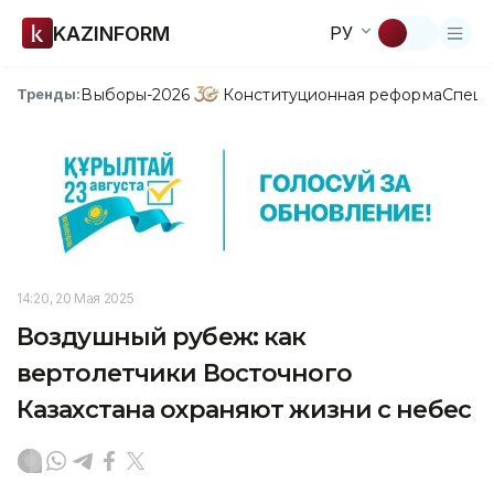
KAZINFORM
РУ
Выборы-2026
Конституционная реформа
Спецп
Тренды:
14:20, 20 Мая 2025
Воздушный рубеж: как
вертолетчики Восточного
Казахстана охраняют жизни с небес