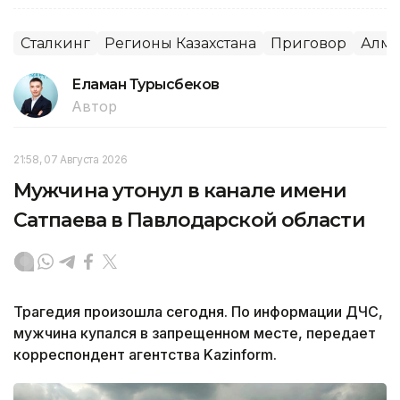
Сталкинг
Регионы Казахстана
Приговор
Алма
Еламан Турысбеков
Автор
21:58, 07 Августа 2026
Мужчина утонул в канале имени
Сатпаева в Павлодарской области
Трагедия произошла сегодня. По информации ДЧС,
мужчина купался в запрещенном месте, передает
корреспондент агентства Kazinform.