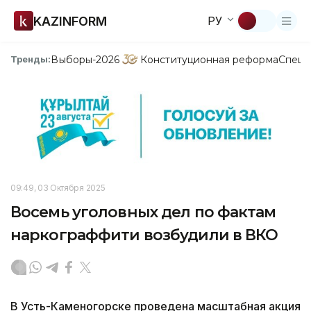
KAZINFORM
РУ
Выборы-2026
Конституционная реформа
Спецп
Тренды:
09:49, 03 Октября 2025
Восемь уголовных дел по фактам
наркограффити возбудили в ВКО
В Усть-Каменогорске проведена масштабная акция