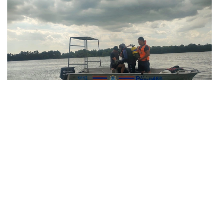
Фото: ДЧС Павлодарской области
Вызов о пропаже поступил сегодня. К поискам 39-
летнего мужчины на канале имени К. Сатпаева
привлекли две лодки и водолазов. Тело удалось
найти оперативно и извлечь из воды.
По предварительным данным, мужчина купался
в запрещенном месте.