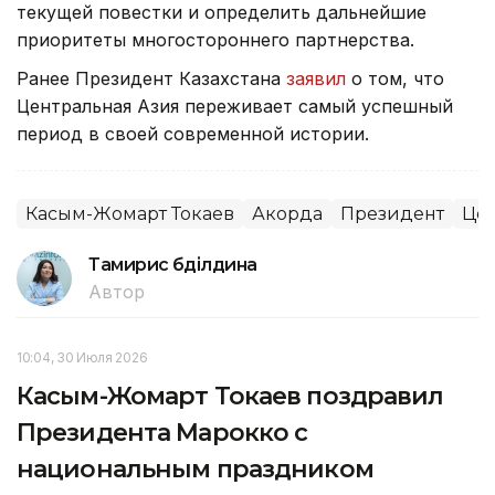
текущей повестки и определить дальнейшие
приоритеты многостороннего партнерства.
Ранее Президент Казахстана
заявил
о том, что
Центральная Азия переживает самый успешный
период в своей современной истории.
Касым-Жомарт Токаев
Акорда
Президент
Цен
Тамирис Әбділдина
Автор
10:04, 30 Июля 2026
Касым-Жомарт Токаев поздравил
Президента Марокко с
национальным праздником