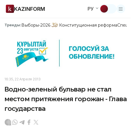
KAZINFORM
РУ
Выборы-2026
Конституционная реформа
Спецп
Тренды:
16:35, 22 Апреля 2013
Водно-зеленый бульвар не стал
местом притяжения горожан - Глава
государства