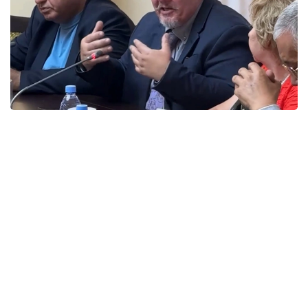
Фото: КГУ «Қоғамдық келісім»
Представители этнокультурных объединений
подчеркнули, что именно активная гражданская
позиция, осознанный выбор и участие каждого
человека формируют основу сильного,
стабильного и сплоченного государства.
Представители объединений отметили, что
Казахстан всегда был примером межэтнического
согласия и взаимного уважения, где
представители разных национальностей живут