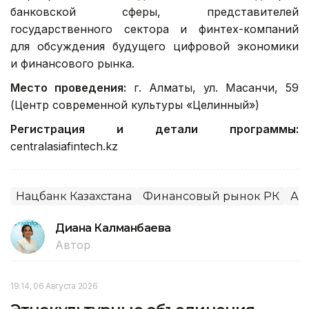
банковской сферы, представителей
государственного сектора и финтех-компаний
для обсуждения будущего цифровой экономики
и финансового рынка.
Место проведения:
г. Алматы, ул. Масанчи, 59
(Центр современной культуры «Целинный»)
Регистрация и детали программы:
centralasiafintech.kz
Нацбанк Казахстана
Финансовый рынок РК
Ал
Диана Калманбаева
Автор
19:14, 06 Августа 2026