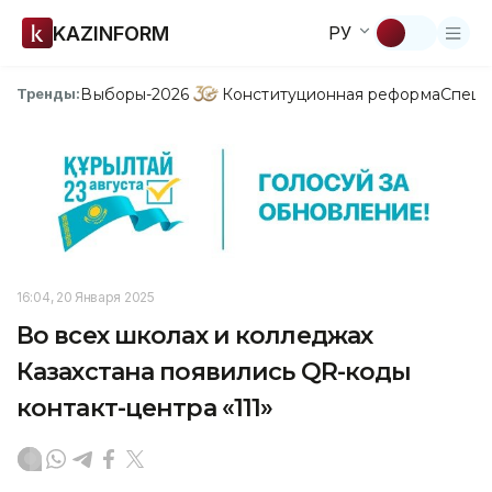
KAZINFORM
РУ
Выборы-2026
Конституционная реформа
Спецп
Тренды:
16:04, 20 Января 2025
Во всех школах и колледжах
Казахстана появились QR-коды
контакт-центра «111»