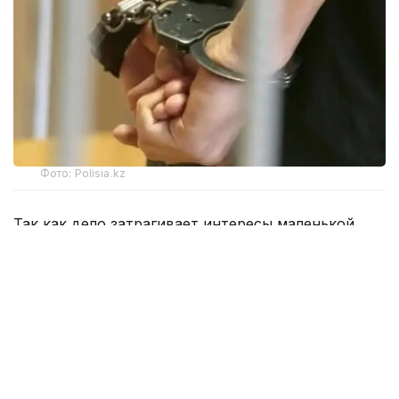
Фото: Polisia.kz
Так как дело затрагивает интересы маленькой
девочки, а сам процесс проходил в закрытом
режиме, официальное сообщение пресс-службы
суда не раскрывает всех обстоятельств
произошедшего.
Известно, что родителей второклассницы
не было дома. Вместе с ней оставались пожилой
дедушка, потерявший зрение, и младенец. В это