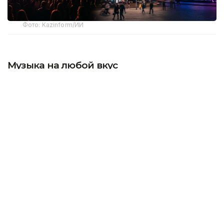
Фото: Kazinform/ИИ
Музыка на любой вкус
Тем, кто предпочитает проводить субботний
вечер под музыку и танцы, подойдет WHITE FEST.
8 августа в этот день в одном из клубов столицы
будет выступать молодой казахстанский певец
Ayat. Помимо выступления артиста, гостей ждут
DJ-сеты, световое шоу, GO-GO выступления и
клубная атмосфера.
Фестиваль проходит каждую субботу августа,
поэтому концерт Ayat станет одной из пяти
музыкальных вечеринок WHITE FEST.
Еще один вариант для тех, кто любит живую