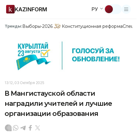
KAZINFORM
РУ
Выборы-2026
Конституционная реформа
Спецп
Тренды:
13:12, 03 Октября 2025
В Мангистауской области
наградили учителей и лучшие
организации образования