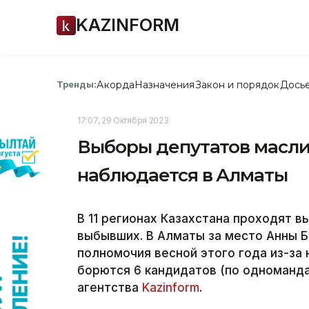
KAZINFORM
Акорда
Назначения
Закон и порядок
Дось
Тренды:
17:07, 29 Октября 2023
Выборы депутатов маслих
наблюдается в Алматы
В 11 регионах Казахстана проходят 
выбывших. В Алматы за место Анны Б
полномочия весной этого года из-за
борются 6 кандидатов (по одноманд
агентства
Kazinform
.