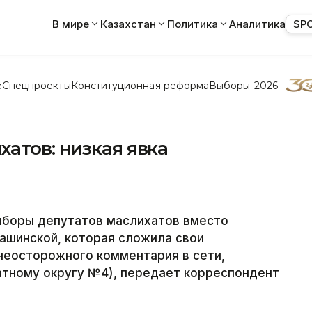
В мире
Казахстан
Политика
Аналитика
SP
е
Спецпроекты
Конституционная реформа
Выборы-2026
атов: низкая явка
выборы депутатов маслихатов вместо
ашинской, которая сложила свои
 неосторожного комментария в сети,
атному округу №4), передает корреспондент