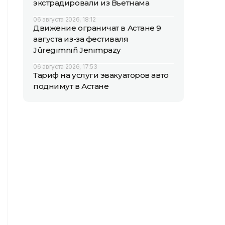
экстрадировали из Вьетнама
06 августа 2026, 18:12
Движение ограничат в Астане 9
августа из-за фестиваля
Jüregımnıñ Jenımpazy
06 августа 2026, 17:53
Тариф на услуги эвакуаторов авто
поднимут в Астане