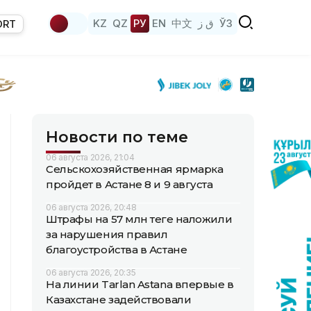
KZ
QZ
РУ
EN
中文
ق ز
ЎЗ
ORT
Новости по теме
06 августа 2026, 21:04
Сельскохозяйственная ярмарка
пройдет в Астане 8 и 9 августа
06 августа 2026, 20:48
Штрафы на 57 млн теңге наложили
за нарушения правил
благоустройства в Астане
06 августа 2026, 20:35
На линии Tarlan Astana впервые в
Казахстане задействовали