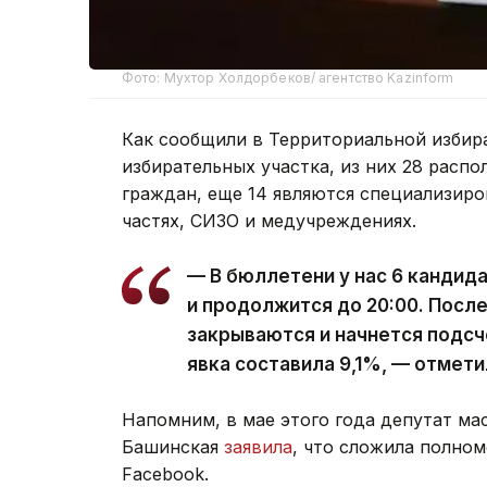
Фото: Мухтор Холдорбеков/ агентство Kazinform
Как сообщили в Территориальной избира
избирательных участка, из них 28 расп
граждан, еще 14 являются специализир
частях, СИЗО и медучреждениях.
— В бюллетени у нас 6 кандида
и продолжится до 20:00. Посл
закрываются и начнется подсче
явка составила 9,1%, — отмети
Напомним, в мае этого года депутат м
Башинская
заявила
, что сложила полном
Facebook.