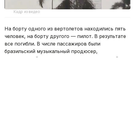
Кадр из видео
На борту одного из вертолетов находились пять
человек, на борту другого — пилот. В результате
все погибли. В числе пассажиров были
бразильский музыкальный продюсер,
аргентинский видеорежиссер и аргентинский
блогер на YouTube Гаспар Прим (Gaspi)
и американский певец и автор песен 32-летний
Оливер Три, находившийся в Бразилии в рамках
мирового турне.
Six people were killed after two helicopters
collided mid-air over Recreio dos
Bandeirantes, southwest of Rio de Janeiro,
Brazil.
pic.twitter.com/e7eR8W5aOq
— World Source News (@Worldsource24)