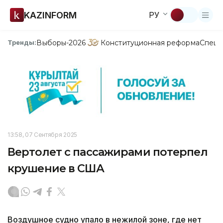
KAZINFORM
РУ
Выборы-2026
Конституционная реформа
Спецп
Тренды:
13:58, 07 Сентября 2025
Вертолет с пассажирами потерпел
крушение в США
Воздушное судно упало в нежилой зоне, где нет