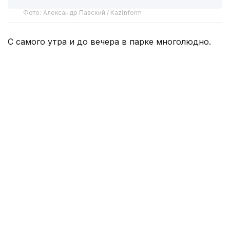
Фото: Александр Павский / Kazinform
С самого утра и до вечера в парке многолюдно.
Благодаря густой зелени и большим деревьям
здесь прохладнее, чем на городских улицах.
Можно укрыться от палящего солнца, неспешно
прогуляться по тенистым аллеям, отдохнуть у
воды или провести время с семьей. Пока одни
неспешно прогуливаются, другие устраивают
пикники или просто катаются на велосипедах и
самокатах.