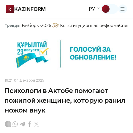
KAZINFORM
РУ
Выборы-2026
Конституционная реформа
Спецп
Тренды:
19:21, 04 Декабря 2025
Психологи в Актобе помогают
пожилой женщине, которую ранил
ножом внук