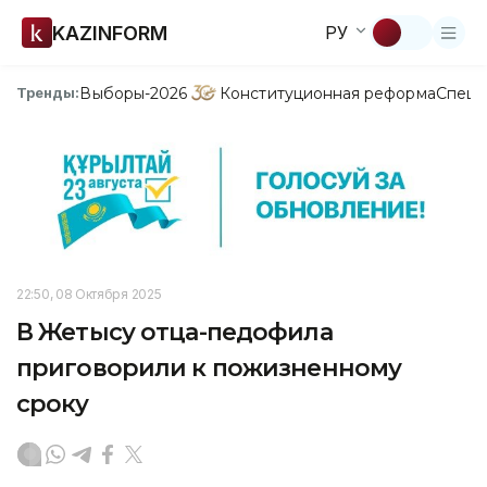
KAZINFORM
РУ
Выборы-2026
Конституционная реформа
Спецп
Тренды:
22:50, 08 Октября 2025
В Жетысу отца-педофила
приговорили к пожизненному
сроку