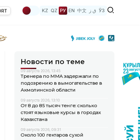
KZ
QZ
РУ
EN
中文
ق ز
ЎЗ
ORT
Новости по теме
09 августа 2026, 13:45
Тренера по ММА задержали по
подозрению в вымогательстве в
Акмолинской области
09 августа 2026, 13:10
От 8 до 85 тысяч тенге: сколько
стоят языковые курсы в городах
Казахстана
09 августа 2026, 09:31
Около 100 гектаров сухой