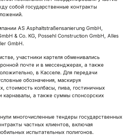
жду собой государственные контракты
ложений.
пании AS Asphaltstraßensanierung GmbH,
GmbH & Co. KG, Possehl Construction GmbH, Alles
eler GmbH.
стве, участники картеля обменивались
онной почте и в мессенджерах, а также
оложительно, в Касселе. Для передачи
условные обозначения, маскируя
х, стоимость колбасы, пива, гостиничных
и карнавалы, а также суммы спонсорских
онули многочисленные тендеры государственных
контракты частных клиентов, включая
мобильных испытательных полигонов.