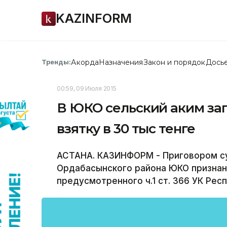
KAZINFORM
Акорда
Назначения
Закон и порядок
Дось
Тренды:
00:59, 09 Июля 2015
В ЮКО сельский аким зап
взятку в 30 тыс тенге
АСТАНА. КАЗИНФОРМ - Приговором су
Ордабасынского района ЮКО признан
предусмотренного ч.1 ст. 366 УК Рес