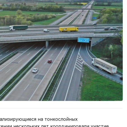
иализирующиеся на тонкослойных
жении нескольких лет координировали участие