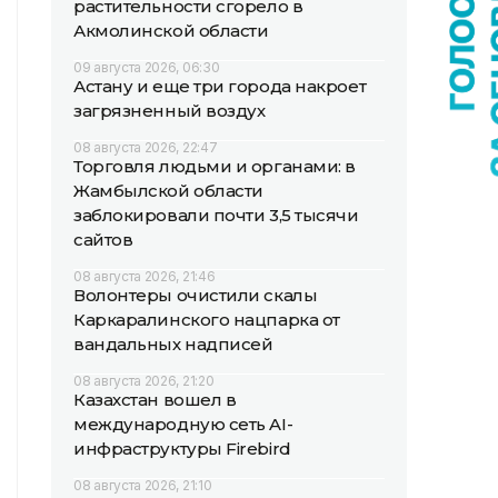
растительности сгорело в
Акмолинской области
09 августа 2026, 06:30
Астану и еще три города накроет
загрязненный воздух
08 августа 2026, 22:47
Торговля людьми и органами: в
Жамбылской области
заблокировали почти 3,5 тысячи
сайтов
08 августа 2026, 21:46
Волонтеры очистили скалы
Каркаралинского нацпарка от
вандальных надписей
08 августа 2026, 21:20
Казахстан вошел в
международную сеть AI-
инфраструктуры Firebird
08 августа 2026, 21:10