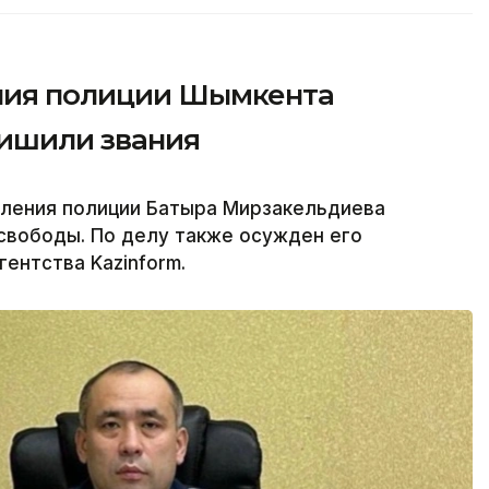
ения полиции Шымкента
лишили звания
вления полиции Батыра Мирзакельдиева
свободы. По делу также осужден его
ентства Kazinform.