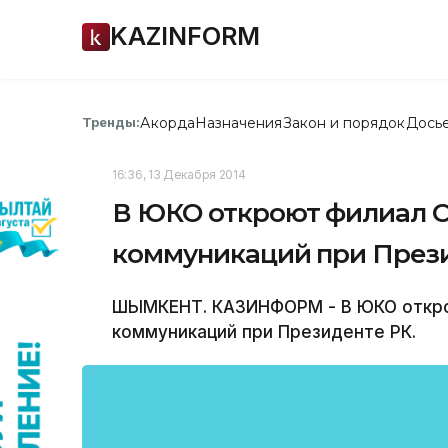
KAZINFORM
Акорда
Назначения
Закон и порядок
Дось
Тренды:
16:36, 13 Декабря 2014
В ЮКО откроют филиал 
коммуникаций при През
ШЫМКЕНТ. КАЗИНФОРМ - В ЮКО откр
коммуникаций при Президенте РК.