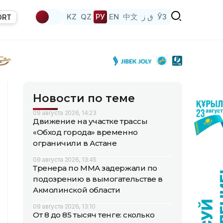
KZ
QZ
РУ
EN
中文
ق ز
ЎЗ
ORT
Новости по теме
09 августа 2026, 14:23
Движение на участке трассы
«Обход города» временно
ограничили в Астане
09 августа 2026, 13:45
Тренера по ММА задержали по
подозрению в вымогательстве в
Акмолинской области
09 августа 2026, 13:10
От 8 до 85 тысяч тенге: сколько