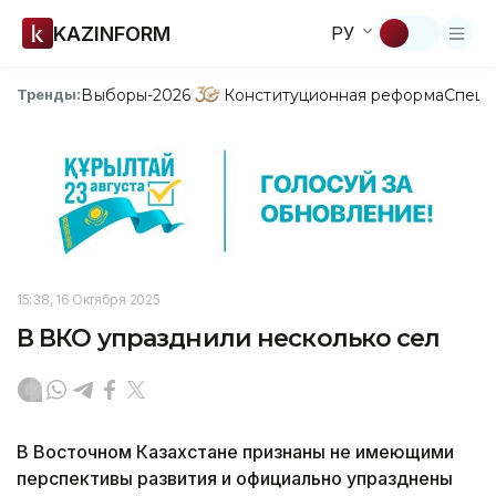
KAZINFORM
РУ
Выборы-2026
Конституционная реформа
Спецп
Тренды:
15:38, 16 Октября 2025
В ВКО упразднили несколько сел
В Восточном Казахстане признаны не имеющими
перспективы развития и официально упразднены