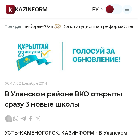
KAZINFORM
РУ
Выборы-2026
Конституционная реформа
Спецп
Тренды:
06:47, 02 Декабря 2014
В Уланском районе ВКО открыты
сразу 3 новые школы
УСТЬ-КАМЕНОГОРСК. КАЗИНФОРМ - В Уланском