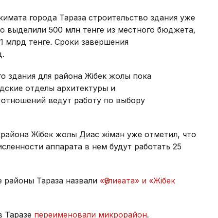
кимата города Тараза строительство здания уже
го выделили 500 млн тенге из местного бюджета,
1 млрд тенге. Сроки завершения
.
о здания для района Жібек жолы пока
одские отделы архитектуры и
 отношений ведут работу по выбору
района Жібек жолы Диас Әжіман уже отметил, что
исленности аппарата в нем будут работать 25
 районы Тараза назвали
«Әулиеата» и «Жібек
в Таразе
переименовали микрорайон
.