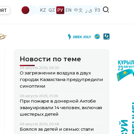
KZ
QZ
РУ
EN
中文
ق ز
ЎЗ
ORT
Новости по теме
06 августа 2026, 06:30
О загрязнении воздуха в двух
городах Казахстана предупредили
синоптики
06 августа 2026, 01:36
При пожаре в донерной Актобе
эвакуировали 14 человек, включая
шестерых детей
06 августа 2026, 00:48
Боялся за детей и семью: стали