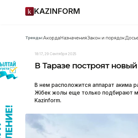
KAZINFORM
Акорда
Назначения
Закон и порядок
Дось
Тренды:
18:17, 29 Сентября 2025
В Таразе построят новый 
В нем расположится аппарат акима ра
Жібек жолы еще только подбирают м
Kazinform.