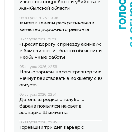
известны подробности убийства в
Жамбылской области
06 августа 2026, 00:06
Жители Текели раскритиковали
качество дорожного ремонта
05 августа 2026, 23:26
«Красят дорогу к приезду акима?»:
в Акмолинской области объяснили
необычные работы
05 августа 2026, 22:58
Новые тарифы на электроэнергию
начнут действовать в Кокшетау с 10
августа
05 августа 2026, 22:51
Детеныш редкого голубого
барана появился на свет в
зоопарке Шымкента
05 августа 2026, 22:49
Горевший три дня карьер с