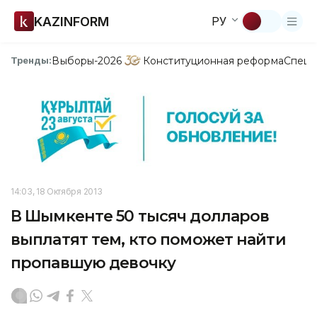
KAZINFORM
РУ
Выборы-2026
Конституционная реформа
Спецп
Тренды:
14:03, 18 Октября 2013
В Шымкенте 50 тысяч долларов
выплатят тем, кто поможет найти
пропавшую девочку