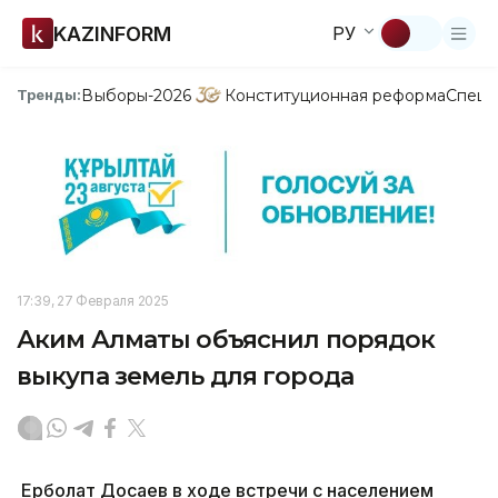
KAZINFORM
РУ
Выборы-2026
Конституционная реформа
Спецп
Тренды:
17:39, 27 Февраля 2025
Аким Алматы объяснил порядок
выкупа земель для города
Ерболат Досаев в ходе встречи с населением