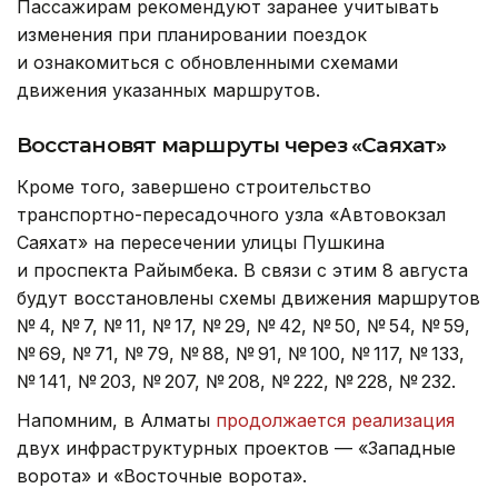
Пассажирам рекомендуют заранее учитывать
изменения при планировании поездок
и ознакомиться с обновленными схемами
движения указанных маршрутов.
Восстановят маршруты через «Саяхат»
Кроме того, завершено строительство
транспортно-пересадочного узла «Автовокзал
Саяхат» на пересечении улицы Пушкина
и проспекта Райымбека. В связи с этим 8 августа
будут восстановлены схемы движения маршрутов
№ 4, № 7, № 11, № 17, № 29, № 42, № 50, № 54, № 59,
№ 69, № 71, № 79, № 88, № 91, № 100, № 117, № 133,
№ 141, № 203, № 207, № 208, № 222, № 228, № 232.
Напомним, в Алматы
продолжается реализация
двух инфраструктурных проектов — «Западные
ворота» и «Восточные ворота».