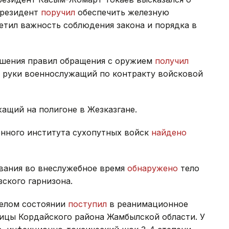
Президент
поручил
обеспечить железную
етил важность соблюдения закона и порядка в
рушения правил обращения с оружием
получил
й руки военнослужащий по контракту войсковой
ащий на полигоне в Жезказгане.
енного института сухопутных войск
найдено
ивания во внеслужебное время
обнаружено
тело
зского гарнизона.
желом состоянии
поступил
в реанимационное
ицы Кордайского района Жамбылской области. У