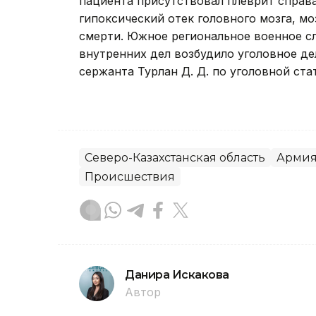
пациента присутствовал плеврит справа
гипоксический отек головного мозга, мо
смерти. Южное региональное военное с
внутренних дел возбудило уголовное д
сержанта Турлан Д. Д. по уголовной ста
Северо-Казахстанская область
Арми
Происшествия
Данира Искакова
Автор