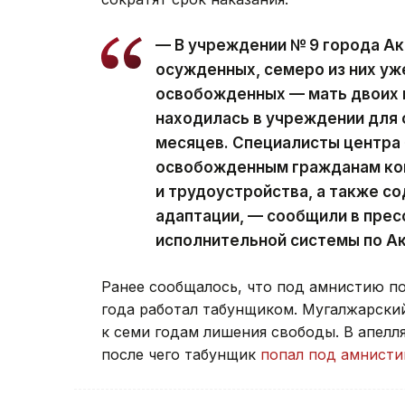
— В учреждении № 9 города А
осужденных, семеро из них у
освобожденных — мать двоих 
находилась в учреждении для 
месяцев. Специалисты центра
освобожденным гражданам кон
и трудоустройства, а также с
адаптации, — сообщили в пре
исполнительной системы по А
Ранее сообщалось, что под амнистию п
года работал табунщиком. Мугалжарски
к семи годам лишения свободы. В апел
после чего табунщик
попал под амнист