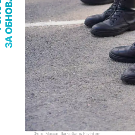
Фото: Максат Шагырбаев/ Kazinform