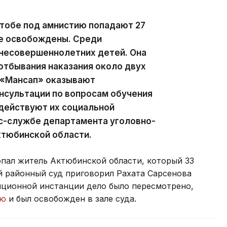
ктобе под амнистию попадают 27
же освобождены. Среди
несовершеннолетних детей. Она
отбывания наказания около двух
 «Мансап» оказывают
сультации по вопросам обучения
одействуют их социальной
сс-службе департамента уголовно-
ктюбинской области.
опал житель Актюбинской области, который 33
й районный суд приговорил Рахата Сарсенова
ляционной инстанции дело было пересмотрено,
ию
и был освобожден в зале суда.