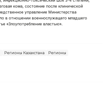
, инфекционно-токсический шок 3-4 степени,
зговая кома, состояние после клинической
ледственное управление Министерства
ело в отношении военнослужащего младшего
тье «Злоупотребление властью».
я
Регионы Казахстана
Регионы