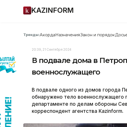
KAZINFORM
Акорда
Назначения
Закон и порядок
Дось
Тренды:
20:39, 21 Сентября 2024
В подвале дома в Петро
военнослужащего
В подвале одного из домов города 
обнаружено тело военнослужащего п
департаменте по делам обороны Сев
корреспондент агентства Kazinform.