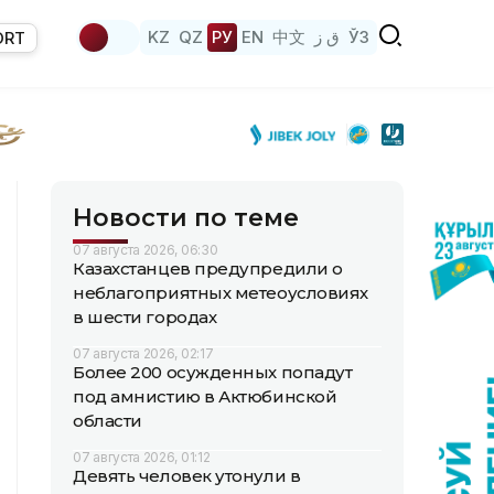
KZ
QZ
РУ
EN
中文
ق ز
ЎЗ
ORT
Новости по теме
07 августа 2026, 06:30
Казахстанцев предупредили о
неблагоприятных метеоусловиях
в шести городах
07 августа 2026, 02:17
Более 200 осужденных попадут
под амнистию в Актюбинской
области
07 августа 2026, 01:12
Девять человек утонули в