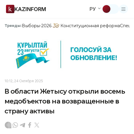
KAZINFORM
РУ
Выборы-2026
Конституционная реформа
Спецп
Тренды:
10:12, 24 Октября 2025
В области Жетысу открыли восемь
медобъектов на возвращенные в
страну активы