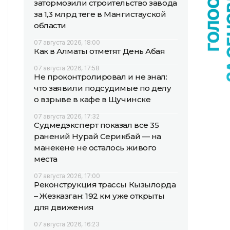
затормозили строительство завода
за 1,3 млрд теңге в Мангистауской
области
07 августа 2026, 18:00
Как в Алматы отметят День Абая
07 августа 2026, 17:58
Не проконтролировал и не знал:
что заявили подсудимые по делу
о взрыве в кафе в Щучинске
07 августа 2026, 17:32
Судмедэксперт показал все 35
ранений Нурай Серикбай — на
манекене не осталось живого
места
07 августа 2026, 17:00
Реконструкция трассы Кызылорда
– Жезказган: 192 км уже открыты
для движения
07 августа 2026, 16:23