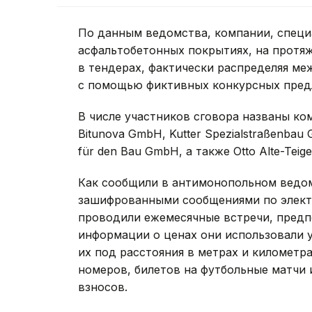
По данным ведомства, компании, спец
асфальтобетонных покрытиях, на протя
в тендерах, фактически распределяя ме
с помощью фиктивных конкурсных пред
В числе участников сговора названы ком
Bitunova GmbH, Kutter Spezialstraßenbau 
für den Bau GmbH, а также Otto Alte-Teig
Как сообщили в антимонопольном ведом
зашифрованными сообщениями по электр
проводили ежемесячные встречи, предп
информации о ценах они использовали 
их под расстояния в метрах и километра
номеров, билетов на футбольные матчи 
взносов.