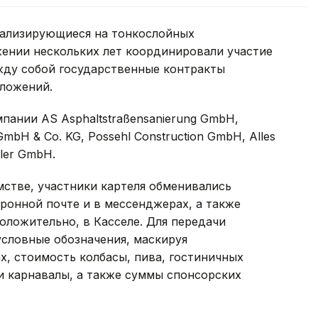
иализирующиеся на тонкослойных
жении нескольких лет координировали участие
жду собой государственные контракты
ложений.
пании AS Asphaltstraßensanierung GmbH,
GmbH & Co. KG, Possehl Construction GmbH, Alles
eler GmbH.
стве, участники картеля обменивались
онной почте и в мессенджерах, а также
оложительно, в Касселе. Для передачи
условные обозначения, маскируя
х, стоимость колбасы, пива, гостиничных
и карнавалы, а также суммы спонсорских