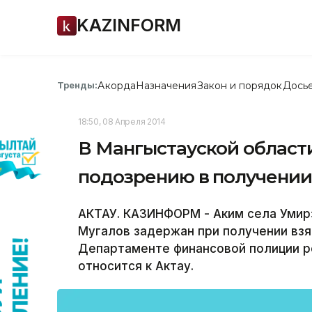
KAZINFORM
Акорда
Назначения
Закон и порядок
Дось
Тренды:
18:50, 08 Апреля 2014
В Мангыстауской области
подозрению в получении
АКТАУ. КАЗИНФОРМ - Аким села Умир
Мугалов задержан при получении взя
Департаменте финансовой полиции р
относится к Актау.