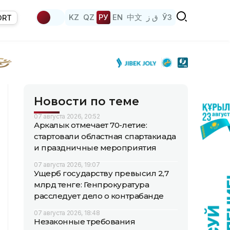
KZ
QZ
РУ
EN
中文
ق ز
ЎЗ
ORT
Новости по теме
07 августа 2026, 20:52
Аркалык отмечает 70-летие:
стартовали областная спартакиада
и праздничные мероприятия
07 августа 2026, 19:07
Ущерб государству превысил 2,7
млрд тенге: Генпрокуратура
расследует дело о контрабанде
07 августа 2026, 18:48
Незаконные требования