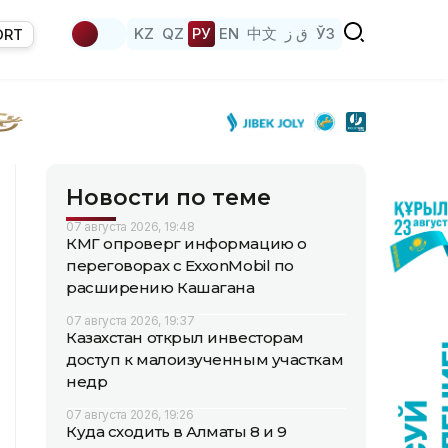
KZ
QZ
РУ
EN
中文
ق ز
ЎЗ
ORT
Новости по теме
07 августа 2026, 19:48
КМГ опроверг информацию о
переговорах с ExxonMobil по
расширению Кашагана
07 августа 2026, 19:37
Казахстан открыл инвесторам
доступ к малоизученным участкам
недр
07 августа 2026, 19:26
Куда сходить в Алматы 8 и 9