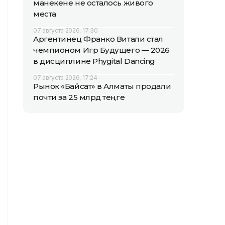
манекене не осталось живого
места
07 августа 2026, 17:30
Аргентинец Франко Витали стал
чемпионом Игр Будущего — 2026
в дисциплине Phygital Dancing
07 августа 2026, 17:24
Рынок «Байсат» в Алматы продали
почти за 25 млрд теңге