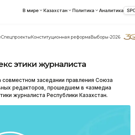
В мире
Казахстан
Политика
Аналитика
SP
е
Спецпроекты
Конституционная реформа
Выборы-2026
екс этики журналиста
а совместном заседании правления Союза
вных редакторов, прошедшем в «Қазмедиа
этики журналиста Республики Казахстан.